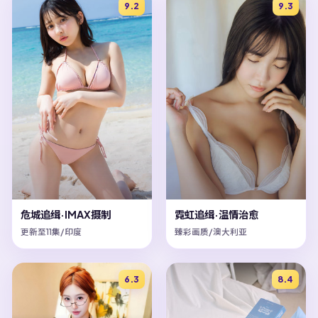
9.2
9.3
危城追缉·IMAX摄制
霓虹追缉·温情治愈
更新至11集/印度
臻彩画质/澳大利亚
6.3
8.4