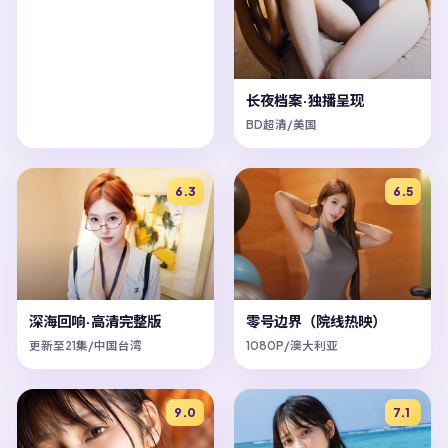
长夜档案·独播呈现
BD超清/美国
6.3
6.5
深海回响·高清完整版
零号边界（院线热映）
更新至21集/中国台湾
1080P/澳大利亚
9.0
7.1