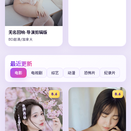
无名回响·导演剪辑版
BD超清/加拿大
最近更新
电影
电视剧
综艺
动漫
恐怖片
纪录片
8.6
8.6