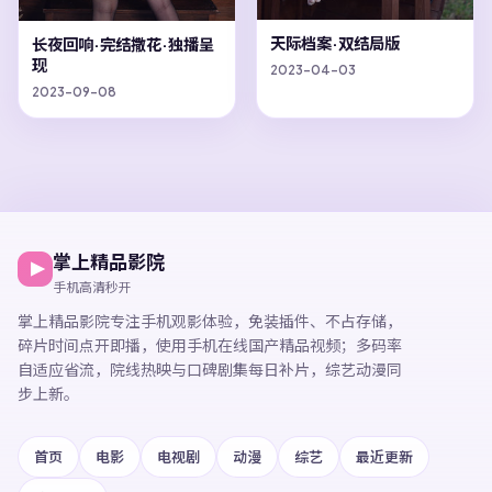
天际档案·双结局版
长夜回响·完结撒花·独播呈
现
2023-04-03
2023-09-08
掌上精品影院
手机高清秒开
掌上精品影院
专注手机观影体验，
免装插件、不占存储，
碎片时间点开即播，
使用手机在线国产精品视频
；多码率
自适应省流，院线热映与口碑剧集每日补片，综艺动漫同
步上新。
首页
电影
电视剧
动漫
综艺
最近更新