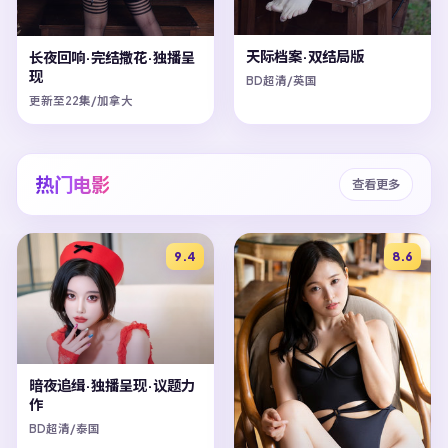
天际档案·双结局版
长夜回响·完结撒花·独播呈
现
BD超清/英国
更新至22集/加拿大
热门电影
查看更多
9.4
8.6
暗夜追缉·独播呈现·议题力
作
BD超清/泰国