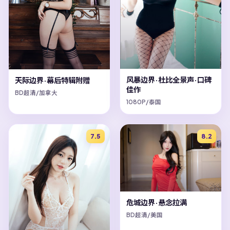
风暴边界·杜比全景声·口碑
天际边界·幕后特辑附赠
佳作
BD超清/加拿大
1080P/泰国
7.5
8.2
危城边界·悬念拉满
BD超清/美国