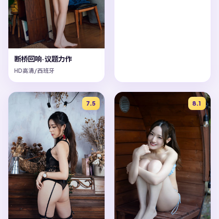
断桥回响·议题力作
HD高清/西班牙
7.5
8.1