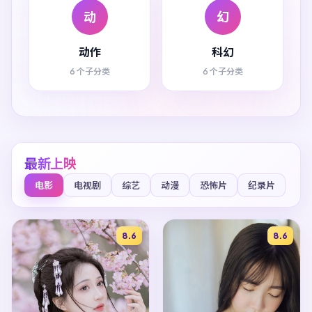
动
幻
动作
科幻
6 个子分类
6 个子分类
最新上映
电影
电视剧
综艺
动漫
恐怖片
纪录片
8.6
8.6