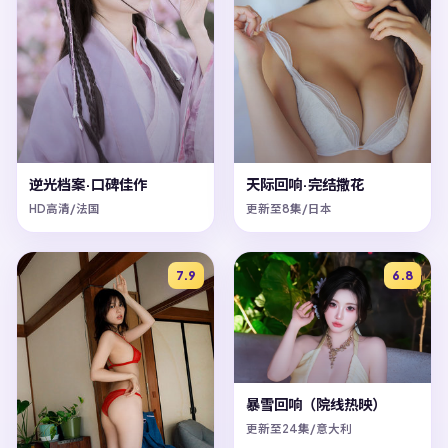
逆光档案·口碑佳作
天际回响·完结撒花
HD高清/法国
更新至8集/日本
7.9
6.8
暴雪回响（院线热映）
更新至24集/意大利